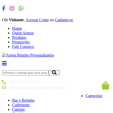
Olá
Visitante
,
Acessar Conta
ou
Cadastre-se
Home
Quem Somos
Produtos
Promoções
Fale Conosco
+55 (11) 5118-3719
comercial@arenabrindes.com.br
Categorias
Bar e Bebidas
Cadernetas
Canetas