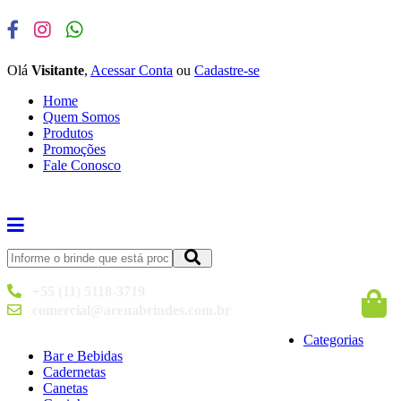
Olá
Visitante
,
Acessar Conta
ou
Cadastre-se
Home
Quem Somos
Produtos
Promoções
Fale Conosco
+55 (11) 5118-3719
comercial@arenabrindes.com.br
Categorias
Bar e Bebidas
Cadernetas
Canetas