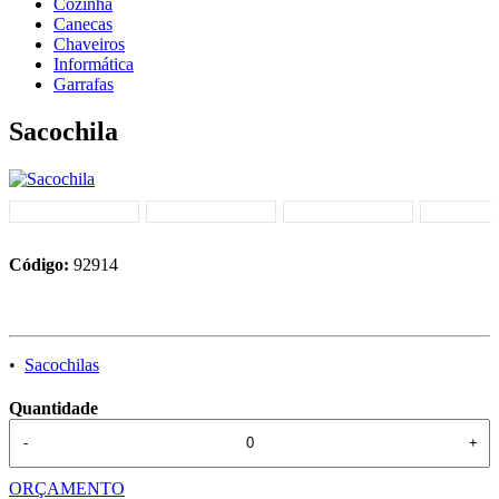
Cozinha
Canecas
Chaveiros
Informática
Garrafas
Sacochila
Código:
92914
•
Sacochilas
Quantidade
-
+
ORÇAMENTO