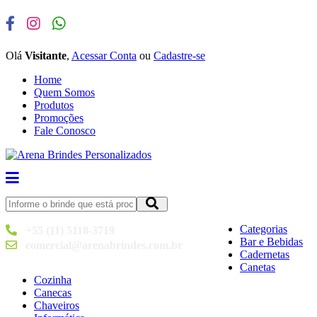
Olá
Visitante
,
Acessar Conta
ou
Cadastre-se
Home
Quem Somos
Produtos
Promoções
Fale Conosco
Categorias
+55 (11) 5118-3719
Bar e Bebidas
comercial@arenabrindes.com.br
Cadernetas
Canetas
Cozinha
Canecas
Chaveiros