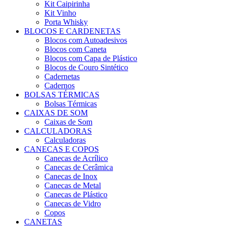
Kit Caipirinha
Kit Vinho
Porta Whisky
BLOCOS E CARDENETAS
Blocos com Autoadesivos
Blocos com Caneta
Blocos com Capa de Plástico
Blocos de Couro Sintético
Cadernetas
Cadernos
BOLSAS TÉRMICAS
Bolsas Térmicas
CAIXAS DE SOM
Caixas de Som
CALCULADORAS
Calculadoras
CANECAS E COPOS
Canecas de Acrílico
Canecas de Cerâmica
Canecas de Inox
Canecas de Metal
Canecas de Plástico
Canecas de Vidro
Copos
CANETAS