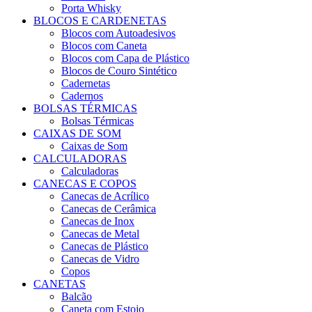
Porta Whisky
BLOCOS E CARDENETAS
Blocos com Autoadesivos
Blocos com Caneta
Blocos com Capa de Plástico
Blocos de Couro Sintético
Cadernetas
Cadernos
BOLSAS TÉRMICAS
Bolsas Térmicas
CAIXAS DE SOM
Caixas de Som
CALCULADORAS
Calculadoras
CANECAS E COPOS
Canecas de Acrílico
Canecas de Cerâmica
Canecas de Inox
Canecas de Metal
Canecas de Plástico
Canecas de Vidro
Copos
CANETAS
Balcão
Caneta com Estojo