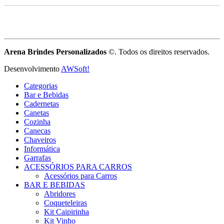
Arena Brindes Personalizados
©. Todos os direitos reservados.
Desenvolvimento
AWSoft!
Categorias
Bar e Bebidas
Cadernetas
Canetas
Cozinha
Canecas
Chaveiros
Informática
Garrafas
ACESSÓRIOS PARA CARROS
Acessórios para Carros
BAR E BEBIDAS
Abridores
Coqueteleiras
Kit Caipirinha
Kit Vinho