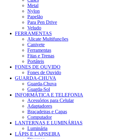
Metal
Nylon
Papelão
Para Pen Drive
Veludo
FERRAMENTAS
Alicate Multifunções
Canivete
Ferramentas
Fitas e Trenas
Portáteis
FONES DE OUVIDO
Fones de Ouvido
GUARDA-CHUVA
Guarda-Chuva
Guarda-Sol
INFORMÁTICA E TELEFONIA
Acessórios para Celular
Adaptadores
Braçadeiras e Capas
Computador
LANTERNAS E LUMINÁRIAS
Luminária
LÁPIS E LAPISEIRA