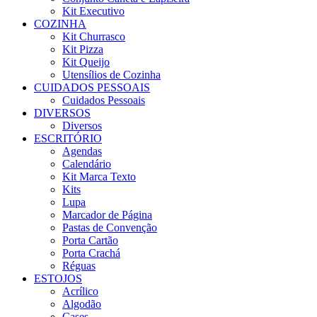
Kit Executivo
COZINHA
Kit Churrasco
Kit Pizza
Kit Queijo
Utensílios de Cozinha
CUIDADOS PESSOAIS
Cuidados Pessoais
DIVERSOS
Diversos
ESCRITÓRIO
Agendas
Calendário
Kit Marca Texto
Kits
Lupa
Marcador de Página
Pastas de Convenção
Porta Cartão
Porta Crachá
Réguas
ESTOJOS
Acrílico
Algodão
Cases