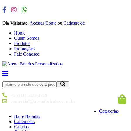
Olá
Visitante
,
Acessar Conta
ou
Cadastre-se
Home
Quem Somos
Produtos
Promoções
Fale Conosco
+55 (11) 5118-3719
comercial@arenabrindes.com.br
Categorias
Bar e Bebidas
Cadernetas
Canetas