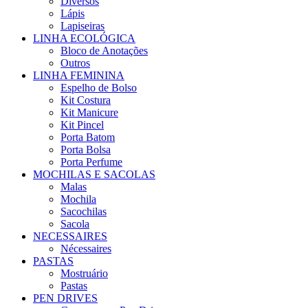
Diversos
Lápis
Lapiseiras
LINHA ECOLÓGICA
Bloco de Anotações
Outros
LINHA FEMININA
Espelho de Bolso
Kit Costura
Kit Manicure
Kit Pincel
Porta Batom
Porta Bolsa
Porta Perfume
MOCHILAS E SACOLAS
Malas
Mochila
Sacochilas
Sacola
NECESSAIRES
Nécessaires
PASTAS
Mostruário
Pastas
PEN DRIVES