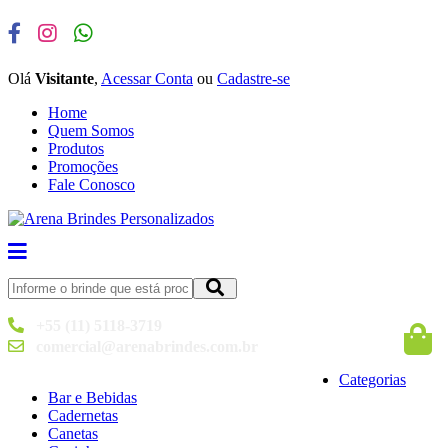
Olá
Visitante
,
Acessar Conta
ou
Cadastre-se
Home
Quem Somos
Produtos
Promoções
Fale Conosco
+55 (11) 5118-3719
comercial@arenabrindes.com.br
Categorias
Bar e Bebidas
Cadernetas
Canetas