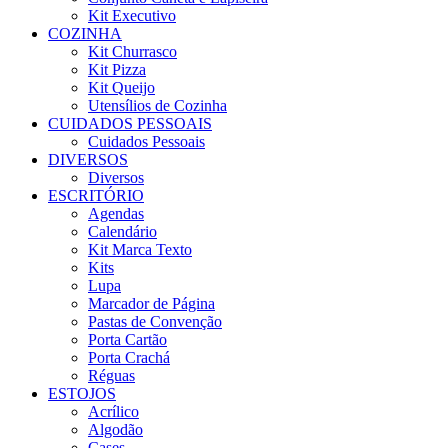
Kit Executivo
COZINHA
Kit Churrasco
Kit Pizza
Kit Queijo
Utensílios de Cozinha
CUIDADOS PESSOAIS
Cuidados Pessoais
DIVERSOS
Diversos
ESCRITÓRIO
Agendas
Calendário
Kit Marca Texto
Kits
Lupa
Marcador de Página
Pastas de Convenção
Porta Cartão
Porta Crachá
Réguas
ESTOJOS
Acrílico
Algodão
Cases