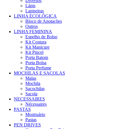
Diversos
Lápis
Lapiseiras
LINHA ECOLÓGICA
Bloco de Anotações
Outros
LINHA FEMININA
Espelho de Bolso
Kit Costura
Kit Manicure
Kit Pincel
Porta Batom
Porta Bolsa
Porta Perfume
MOCHILAS E SACOLAS
Malas
Mochila
Sacochilas
Sacola
NECESSAIRES
Nécessaires
PASTAS
Mostruário
Pastas
PEN DRIVES