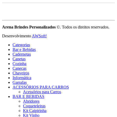
Arena Brindes Personalizados
©. Todos os direitos reservados.
Desenvolvimento
AWSoft!
Categorias
Bar e Bebidas
Cadernetas
Canetas
Cozinha
Canecas
Chaveiros
Informática
Garrafas
ACESSÓRIOS PARA CARROS
Acessórios para Carros
BAR E BEBIDAS
Abridores
Coqueteleiras
Kit Caipirinha
Kit Vinho