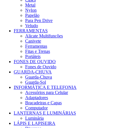
Metal
Nylon
Papelão
Para Pen Drive
Veludo
FERRAMENTAS
Alicate Multifunções
Canivete
Ferramentas
Fitas e Trenas
Portáteis
FONES DE OUVIDO
Fones de Ouvido
GUARDA-CHUVA
Guarda-Chuva
Guarda-Sol
INFORMÁTICA E TELEFONIA
Acessórios para Celular
Adaptadores
Braçadeiras e Capas
Computador
LANTERNAS E LUMINÁRIAS
Luminária
LÁPIS E LAPISEIRA