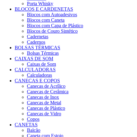
Porta Whisky
BLOCOS E CARDENETAS
Blocos com Autoadesivos
Blocos com Caneta
Blocos com Capa de Plástico
Blocos de Couro Sintético
Cadernetas
Cadernos
BOLSAS TÉRMICAS
Bolsas Térmicas
CAIXAS DE SOM
Caixas de Som
CALCULADORAS
Calculadoras
CANECAS E COPOS
Canecas de Acrílico
Canecas de Cerâmica
Canecas de Inox
Canecas de Metal
Canecas de Plástico
Canecas de Vidro
Copos
CANETAS
Balcão
Caneta com Estojo