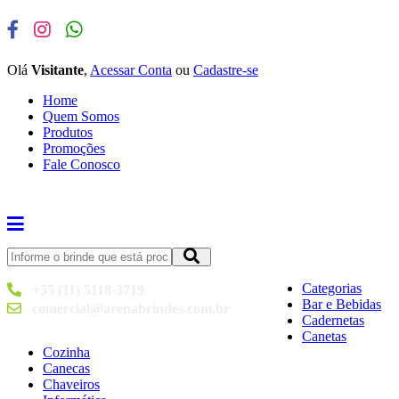
Olá
Visitante
,
Acessar Conta
ou
Cadastre-se
Home
Quem Somos
Produtos
Promoções
Fale Conosco
Categorias
+55 (11) 5118-3719
Bar e Bebidas
comercial@arenabrindes.com.br
Cadernetas
Canetas
Cozinha
Canecas
Chaveiros