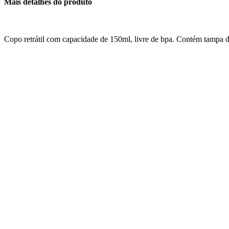
Mais detalhes do produto
Copo retrátil com capacidade de 150ml, livre de bpa. Contém tampa d
Material
: Silicone
Altura
: 7,1 cm
Largura
: 7,9 cm
Circunferência
: 23,3 cm
Espessura
: 2,4 cm
Medidas para gravação (A x L)
: 7 cm x 7 cm
Peso
: 52 g
Produtos relacionados
Copo Inox 150ml