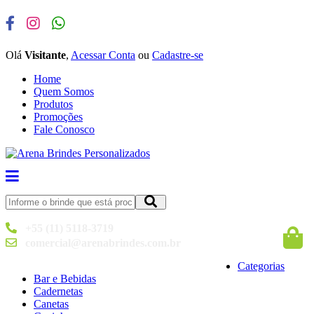
Olá
Visitante
,
Acessar Conta
ou
Cadastre-se
Home
Quem Somos
Produtos
Promoções
Fale Conosco
+55 (11) 5118-3719
comercial@arenabrindes.com.br
Categorias
Bar e Bebidas
Cadernetas
Canetas