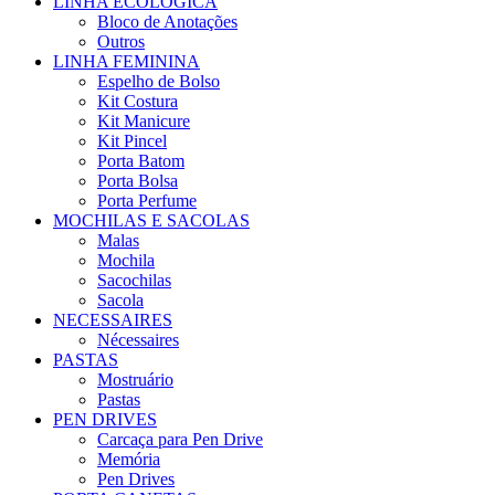
LINHA ECOLÓGICA
Bloco de Anotações
Outros
LINHA FEMININA
Espelho de Bolso
Kit Costura
Kit Manicure
Kit Pincel
Porta Batom
Porta Bolsa
Porta Perfume
MOCHILAS E SACOLAS
Malas
Mochila
Sacochilas
Sacola
NECESSAIRES
Nécessaires
PASTAS
Mostruário
Pastas
PEN DRIVES
Carcaça para Pen Drive
Memória
Pen Drives