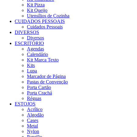
Kit Pizza
Kit Queijo
Utensílios de Cozinha
CUIDADOS PESSOAIS
Cuidados Pessoais
DIVERSOS
Diversos
ESCRITÓRIO
Agendas
Calendário
Kit Marca Texto
Kits
Lupa
Marcador de Página
Pastas de Convenção
Porta Cartão
Porta Crachá
Réguas
ESTOJOS
Acrílico
Algodão
Cases
Metal
Nylon
Papelão