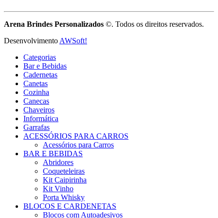
Arena Brindes Personalizados
©. Todos os direitos reservados.
Desenvolvimento
AWSoft!
Categorias
Bar e Bebidas
Cadernetas
Canetas
Cozinha
Canecas
Chaveiros
Informática
Garrafas
ACESSÓRIOS PARA CARROS
Acessórios para Carros
BAR E BEBIDAS
Abridores
Coqueteleiras
Kit Caipirinha
Kit Vinho
Porta Whisky
BLOCOS E CARDENETAS
Blocos com Autoadesivos