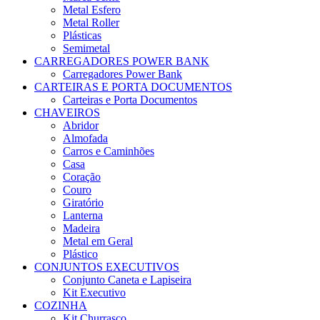
Metal Esfero
Metal Roller
Plásticas
Semimetal
CARREGADORES POWER BANK
Carregadores Power Bank
CARTEIRAS E PORTA DOCUMENTOS
Carteiras e Porta Documentos
CHAVEIROS
Abridor
Almofada
Carros e Caminhões
Casa
Coração
Couro
Giratório
Lanterna
Madeira
Metal em Geral
Plástico
CONJUNTOS EXECUTIVOS
Conjunto Caneta e Lapiseira
Kit Executivo
COZINHA
Kit Churrasco