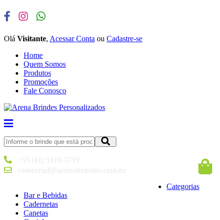
Olá
Visitante
,
Acessar Conta
ou
Cadastre-se
Home
Quem Somos
Produtos
Promoções
Fale Conosco
+55 (11) 5118-3719
comercial@arenabrindes.com.br
Categorias
Bar e Bebidas
Cadernetas
Canetas